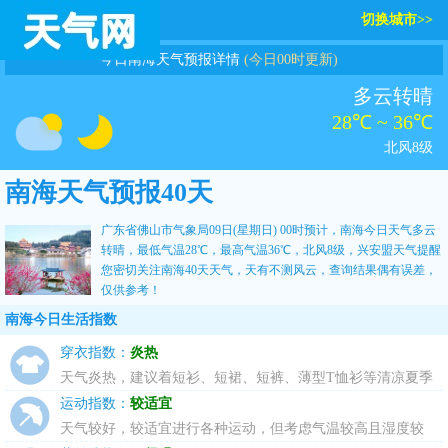
切换城市>>
今日南海天气预报详情
(今日00时更新)
多云转晴
28℃ ~ 36℃
北风8级
南海天气预报40天
广东省佛山市气象局09日(星期日) 00时预计，南海今日天气多云
转晴，最低气温28℃，最高气温36℃，北风8级，
兴安盟天气
提醒
您密切关注
南海40天天气
，天有不测风云，查询结果偶有误差，
仅供参考！
南海今日生活指数
穿衣指数：
炎热
天气炎热，建议着短衫、短裙、短裤、薄型T恤衫等清凉夏季
服装。
运动指数：
较适宜
天气较好，较适宜进行各种运动，但考虑气温较高且湿度较