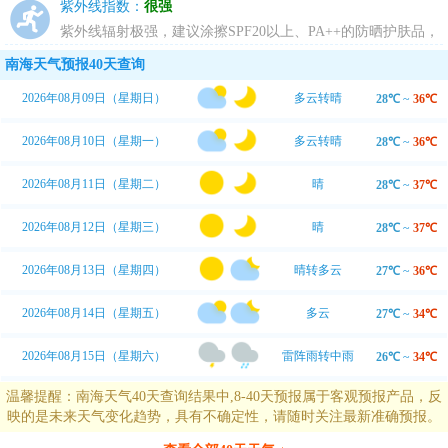
大，请适当降低运动强度，并及时补充水分。
紫外线指数：
很强
紫外线辐射极强，建议涂擦SPF20以上、PA++的防晒护肤品，
尽量避免暴露于日光下。
南海天气预报40天查询
2026年08月09日（星期日）
多云转晴
28℃
~
36℃
2026年08月10日（星期一）
多云转晴
28℃
~
36℃
2026年08月11日（星期二）
晴
28℃
~
37℃
2026年08月12日（星期三）
晴
28℃
~
37℃
2026年08月13日（星期四）
晴转多云
27℃
~
36℃
2026年08月14日（星期五）
多云
27℃
~
34℃
2026年08月15日（星期六）
雷阵雨转中雨
26℃
~
34℃
温馨提醒：南海天气40天查询结果中,8-40天预报属于客观预报产品，反
映的是未来天气变化趋势，具有不确定性，请随时关注最新准确预报。