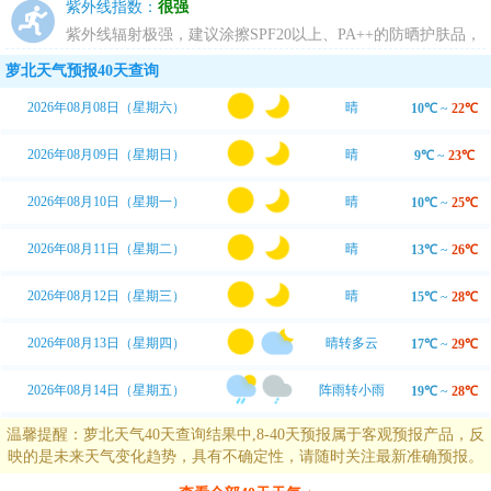
乐吧。
紫外线指数：
很强
紫外线辐射极强，建议涂擦SPF20以上、PA++的防晒护肤品，
尽量避免暴露于日光下。
萝北天气预报40天查询
2026年08月08日（星期六）
晴
10℃
~
22℃
2026年08月09日（星期日）
晴
9℃
~
23℃
2026年08月10日（星期一）
晴
10℃
~
25℃
2026年08月11日（星期二）
晴
13℃
~
26℃
2026年08月12日（星期三）
晴
15℃
~
28℃
2026年08月13日（星期四）
晴转多云
17℃
~
29℃
2026年08月14日（星期五）
阵雨转小雨
19℃
~
28℃
温馨提醒：萝北天气40天查询结果中,8-40天预报属于客观预报产品，反
映的是未来天气变化趋势，具有不确定性，请随时关注最新准确预报。