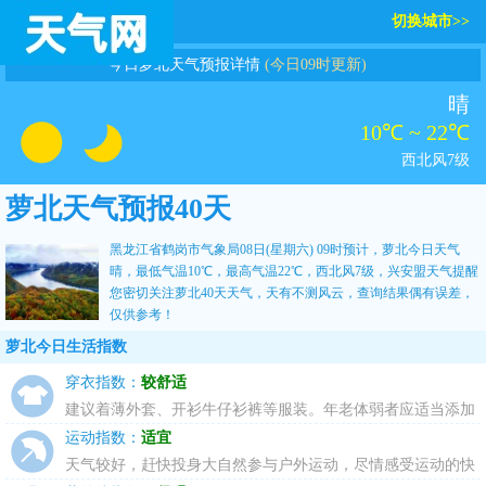
切换城市>>
今日萝北天气预报详情
(今日09时更新)
晴
10℃ ~ 22℃
西北风7级
萝北天气预报40天
黑龙江省鹤岗市气象局08日(星期六) 09时预计，萝北今日天气
晴，最低气温10℃，最高气温22℃，西北风7级，
兴安盟天气
提醒
您密切关注
萝北40天天气
，天有不测风云，查询结果偶有误差，
仅供参考！
萝北今日生活指数
穿衣指数：
较舒适
建议着薄外套、开衫牛仔衫裤等服装。年老体弱者应适当添加
衣物，宜着夹克衫、薄毛衣等。
运动指数：
适宜
天气较好，赶快投身大自然参与户外运动，尽情感受运动的快