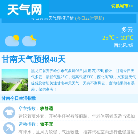
切换城市>>
今日甘南天气预报详情
(今日22时更新)
多云
25℃ ~ 33℃
西北风7级
甘南天气预报40天
黑龙江省齐齐哈尔市气象局06日(星期四) 22时预计，甘南今日天
气多云，最低气温25℃，最高气温33℃，西北风7级，
兴安盟天气
提醒您密切关注
甘南40天天气
，天有不测风云，查询结果偶有误
差，仅供参考！
甘南今日生活指数
穿衣指数：
较舒适
建议着薄外套、开衫牛仔衫裤等服装。年老体弱者应适当添加
衣物，宜着夹克衫、薄毛衣等。
运动指数：
较不宜
有降水，且风力较强，气压较低，推荐您在室内进行低强度运