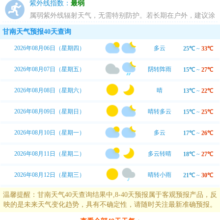
动；若坚持户外运动，须注意避雨防风。
紫外线指数：
最弱
属弱紫外线辐射天气，无需特别防护。若长期在户外，建议涂
擦SPF在8-12之间的防晒护肤品。
甘南天气预报40天查询
2026年08月06日（星期四）
多云
25℃
~
33℃
2026年08月07日（星期五）
阴转阵雨
15℃
~
27℃
2026年08月08日（星期六）
晴
13℃
~
22℃
2026年08月09日（星期日）
晴转多云
15℃
~
25℃
2026年08月10日（星期一）
多云
17℃
~
26℃
2026年08月11日（星期二）
多云转晴
18℃
~
27℃
2026年08月12日（星期三）
晴转小雨
21℃
~
30℃
温馨提醒：甘南天气40天查询结果中,8-40天预报属于客观预报产品，反
映的是未来天气变化趋势，具有不确定性，请随时关注最新准确预报。